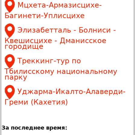
Мцхета-Армазисцихе-
Багинети-Уплисцихе
Элизабетталь - Болниси -
Квешисцихе - Дманисское
городище
Треккинг-тур по
Тбилисскому национальному
парку
Уджарма-Икалто-Алаверди-
Греми (Кахетия)
За последнее время: