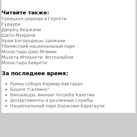
Читайте также:
Троицкая церковь в Гергети
Гудаури
Дворец Веджини
Шато-Мухрани
Храм Богородицы. Цилкани
Тбилисский национальный парк
Монастырь Шио-Мгвиме
Мцхета-Мтианети. Фотоальбом
Монастырь Беврети
За последнее время:
Руины собора Кармир Аветаран
Башня "Салхино"
Винзаводы, винные погреба Кахетии
Департаменты и различные службы
Национальный парк Боржоми-Харагаули