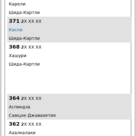
Карели
Шида-Картли
371
2
X XX XX
Каспи
Шида-Картли
368
2
X XX XX
Хашури
Шида-Картли
364
2
X XX XX
Аспиндза
Самцхе-Джавахетия
362
2
X XX XX
Ахалкалаки