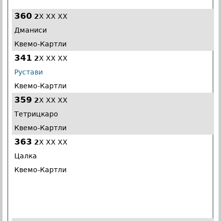
360
2
X XX XX
Дманиси
Квемо-Картли
341
2
X XX XX
Рустави
Квемо-Картли
359
2
X XX XX
Тетрицкаро
Квемо-Картли
363
2
X XX XX
Цалка
Квемо-Картли