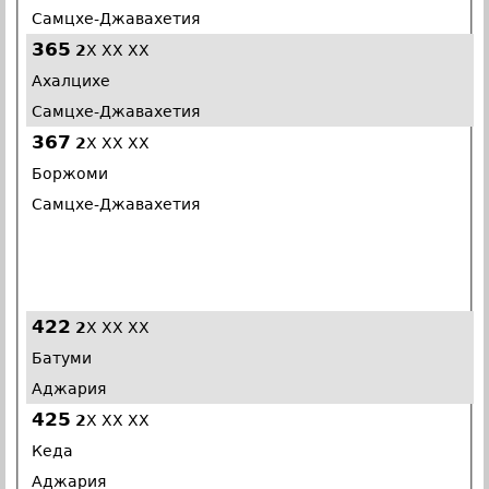
Самцхе-Джавахетия
365
2
X XX XX
Ахалцихе
Самцхе-Джавахетия
367
2
X XX XX
Боржоми
Самцхе-Джавахетия
422
2
X XX XX
Батуми
Аджария
425
2
X XX XX
Кеда
Аджария