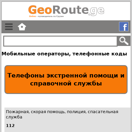
Мобильные операторы, телефонные коды
Телефоны экстренной помощи и
справочной службы
Пожарная, скорая помощь, полиция, спасательная
служба
112