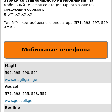
Звонки со стационарного на мобильный
. На
мобильный телефон со стационарного звонится
следующим образом:
0
5
YY XX XX XX
Где 5YY - код мобильного оператора (571, 593, 597, 599
и т.д.)
Мобильные телефоны
Magti
599, 595, 598, 591
www.magtigsm.ge
Geocell
577, 593, 555, 558, 557
www.geocell.ge
Beeline