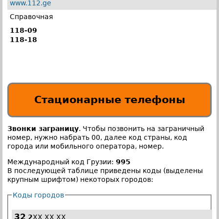
www.112.ge
Справочная
118-09
118-18
Стационарные телефоны
Звонки заграницу
. Чтобы позвонить на заграничный
номер, нужно набрать 00, далее код страны, код
города или мобильного оператора, номер.
Международный код Грузии:
995
В последующей таблице приведены коды (выделены
крупным шрифтом) некоторых городов:
Коды городов
32
2
XX XX XX