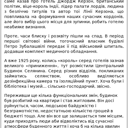
саме казав про готель Джордж Керзон, британський
політик, віце-король Індії, лідер палати лордів, людина
з безліччю титулів та автор тої Лінії Керзона, що
повпливала на формування наших сучасник кордонів,
але його вибір цього місця для зупинки, робить готелю
неабияке визнання.
Проте, часи блиску і розквіту пішли на спад. В період
першої світової війни, тогочасний власник будівлі
Петро Зубалашвілі передає її під військовий шпиталь,
додавши комплект медичного обладнання.
А вже 1925 року, колись «король» серед готелів зазнав
великого «приниження», тут розмістили Центральний
Будинок Селянина. Серед різних відділів, покликаних
займатись селянством, особливо виділяються
дезінфекційна камера та ізоляційний пункт. Хоча були і
бібліотека і музей… сільсько-господарчий, звісно.
Переживши ще кілька функціональних змін, будинок
був розбитий на квартири і став житловим. Він досі
руйнується, часом, людською байдужістю і
безграмотністю, недостатньою кількістю грошей в
бюджеті тощо. Але він все ще залишається тим місцем,
куди приходять люди аби відволіктись від сучасної
атмосфери буденного життя і хоча б на кілька хвилин