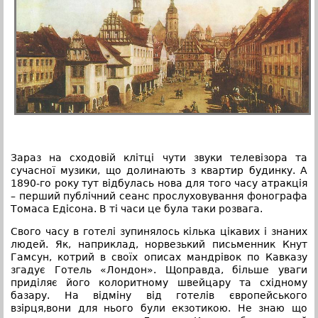
Зараз на сходовій клітці чути звуки телевізора та
сучасної музики, що долинають з квартир будинку. А
1890-го року тут відбулась нова для того часу атракція
– перший публічний сеанс прослуховування фонографа
Томаса Едісона. В ті часи це була таки розвага.
Свого часу в готелі зупинялось кілька цікавих і знаних
людей. Як, наприклад, норвезький письменник Кнут
Гамсун, котрий в своїх описах мандрівок по Кавказу
згадує Готель «Лондон». Щоправда, більше уваги
приділяє його колоритному швейцару та східному
базару. На відміну від готелів європейського
взірця,вони для нього були екзотикою. Не знаю що