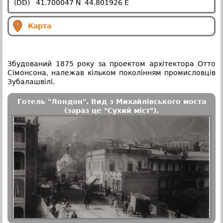
(DD) 41.700047 N 44.801926 E
Карта
Збудований 1875 року за проектом архітектора Отто
Сімонсона, належав кільком поколінням промисловців
Зубалашвілі.
Готель "Лондон". Вид з Михайлівського моста
(зараз це "Сухий міст").