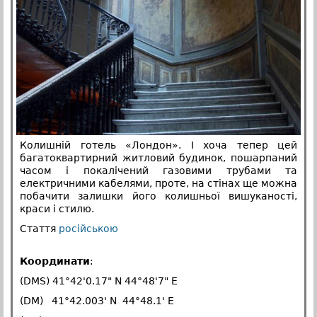
Колишній готель «Лондон». І хоча тепер цей
багатоквартирний житловий будинок, пошарпаний
часом і покалічений газовими трубами та
електричними кабелями, проте, на стінах ще можна
побачити залишки його колишньої вишуканості,
краси і стилю.
Стаття
російською
Координати
:
(DMS) 41°42'0.17" N 44°48'7" E
(DM) 41°42.003' N 44°48.1' E