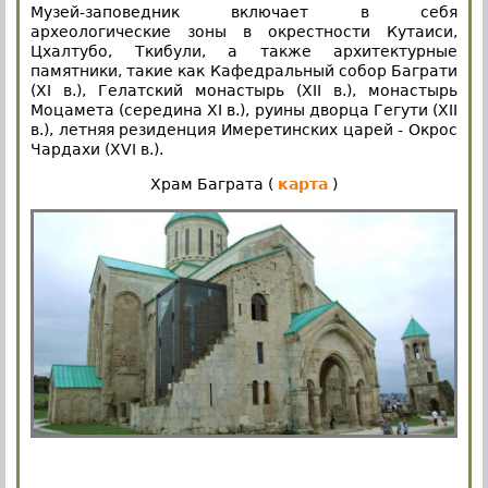
Музей-заповедник включает в себя
археологические зоны в окрестности Кутаиси,
Цхалтубо, Ткибули, а также архитектурные
памятники, такие как Кафедральный собор Баграти
(XI в.), Гелатский монастырь (XII в.), монастырь
Моцамета (середина XI в.), руины дворца Гегути (XII
в.), летняя резиденция Имеретинских царей - Окрос
Чардахи (XVI в.).
Храм Баграта (
карта
)