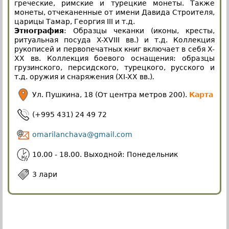
греческие, римские и турецкие монеты. Также
монеты, отчеканенные от имени Давида Строителя,
царицы Тамар, Георгия III и т.д.
Этнография
: Образцы чеканки (иконы, кресты,
ритуальная посуда X-XVIII вв.) и т.д. Коллекция
рукописей и первопечатных книг включает в себя X-
XX вв. Коллекция боевого оснащения: образцы
грузинского, персидского, турецкого, русского и
т.д. оружия и снаряжения (XI-XX вв.)
.
Ул. Пушкина, 18 (От центра метров 200).
Карта
(+995 431) 24 49 72
omarilanchava@gmail.com
10.00 - 18.00. Выходной: Понедельник
3 лари