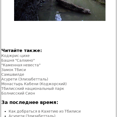
Читайте также:
Коджрис-цихе
Башня "Салхино"
"Каменная невеста"
Замок Тбиси
Самшвилде
Асурети (Элизабетталь)
Монастырь Кабени (Коджорский)
Тбилисский национальный парк
Болнисский Сион
За последнее время:
Как добраться в Кахетию из Тбилиси
Асурети (Элизабетталь)