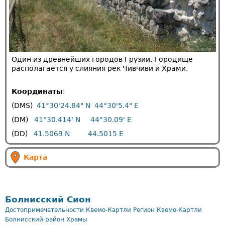
Один из древнейших городов Грузии. Городище
располагается у слияния рек Чивчиви и Храми.
Координаты
:
(DMS)
41°30'24.84" N
44°30'5.4" E
(DM)
41°30.414' N
44°30.09' E
(DD)
41.5069 N
44.5015 E
Карта
Болнисский Сион
Достопримечательности Квемо-Картли
Регион Квемо-Картли
Болнисский район
Храмы