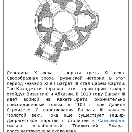
Середина X века - первая треть XI века.
Своеобразная эпоха Грузинской истории. В этот
период (начало XI в.) Баграт III стал царем Картли,
Тао-Кларджети (правда эти территории вскоре
отойдут Византии) и Абхазии. В 1010 году Баграт III
идет войной на Кахети-Эрети, окончательно
присоединенный только в 1104 г. при Давиде
Строителе. С царствования Баграта III начался
"золотой век". Пока еще существует Ташир-
Дзорагетское царство с столицей в
Самшвилде
,
сильно ослабленный Тбилисский Эмарат
просуществует еще около века.