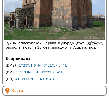
Руины епископской церкви Кумурдо (груз. კუმურდო)
располагаются в 10 км к западу от г. Ахалкалаки.
Координаты
:
(DMS)
41°23'51.6" N 43°21'17.34" E
(DM)
41°23.860' N 43°21.289' E
(DD)
41.3977 N 43.3548 E
Карта