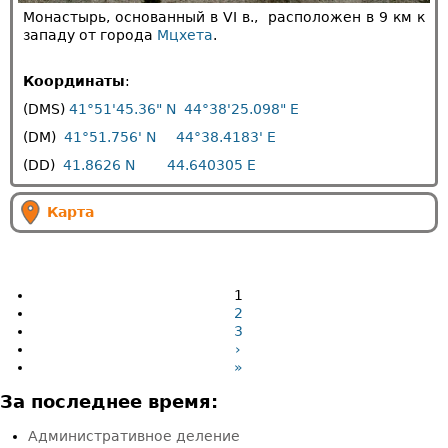
Монастырь, основанный в VI в., расположен в 9 км к
западу от города
Мцхета
.
Координаты
:
(DMS)
41°51'45.36" N
44°38'25.098" E
(DM)
41°51.756' N
44°38.4183' E
(DD)
41.8626 N
44.640305 E
Карта
1
2
3
›
»
За последнее время:
Административное деление