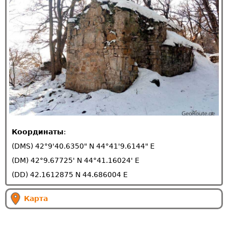
Координаты
:
(DMS) 42°9'40.6350" N 44°41'9.6144" E
(DM) 42°9.67725' N 44°41.16024' E
(DD) 42.1612875 N 44.686004 E
Карта