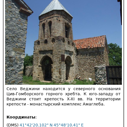
Село Веджини находится у северного основания
Цив-Гомборского горного хребта. К юго-западу от
Веджини стоит крепость X-XI вв. На территории
крепости - монастырский комплекс Амаглеба.
Координаты
:
(DMS)
41°42'20.102" N 45°48'10.41" E