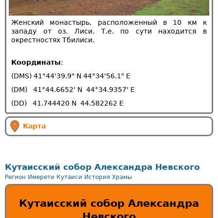
Женский монастырь, расположенный в 10 км к
западу от оз. Лиси. Т.е. по сути находится в
окрестностях Тбилиси.
Координаты
:
(DMS) 41°44'39.9" N 44°34'56.1" E
(DM) 41°44.6652' N 44°34.9357' E
(DD) 41.744420 N 44.582262 E
Карта
Кутаисский собор Александра Невского
Регион Имерети
Кутаиси
История
Храмы
Кутаисский собор Александра
Невского