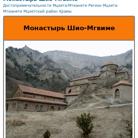
Достопримечательности Мцхета-Мтианети
Регион Мцхета-
Мтианети
Мцхетский район
Храмы
Монастырь Шио-Мгвиме