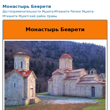
Монастырь Беврети
Достопримечательности Мцхета-Мтианети
Регион Мцхета-
Мтианети
Мцхетский район
Храмы
Монастырь Беврети