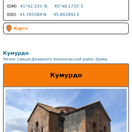
(DM)
41°42.335' N 45°48.1735' E
(DD)
41.705584 N 45.802892 E
Карта
Кумурдо
Регион Самцхе-Джавахети
Ахалкалакский район
Храмы
Кумурдо