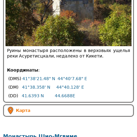
Руины монастыря расположены в верховьях ущелья
реки Асуретисцкали, недалеко от Кикети.
Координаты
:
(DMS)
41°38'21.48" N
44°40'7.68" E
(DM)
41°38.358' N
44°40.128' E
(DD)
41.6393 N
44.6688E
Карта
Монастырь Шио-Мгвиме