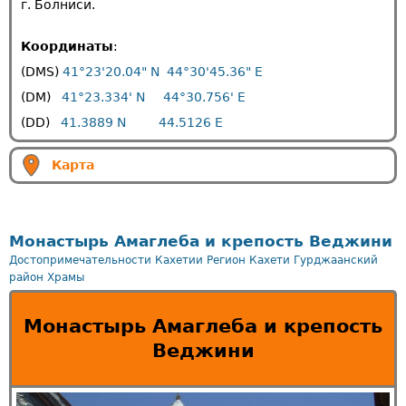
г. Болниси.
Координаты
:
(DMS)
41°23'20.04" N 44°30'45.36" E
(DM)
41°23.334' N 44°30.756' E
(DD)
41.3889 N 44.5126 E
Карта
Монастырь Амаглеба и крепость Веджини
Достопримечательности Кахетии
Регион Кахети
Гурджаанский
район
Храмы
Монастырь Амаглеба и крепость
Веджини