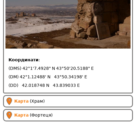
Координати
:
(DMS) 42°1'7.4928" N 43°50'20.5188" E
(DM) 42°1.12488' N 43°50.34198' E
(DD) 42.018748 N 43.839033 E
Карта
(Храм)
Карта
(Фортеця)