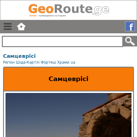
Самцеврісі
Регіон Шіда-Картлі
Фортецi
Храми
ua
Самцеврісі