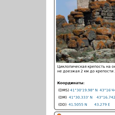
Циклопическая крепость на ок
не доезжая 2 км до крепости 
Координаты
:
(DMS)
41°30'19.98" N
43°16'4
(DM)
41°30.333' N
43°16.742
(DD)
41.5055 N
43.279 E