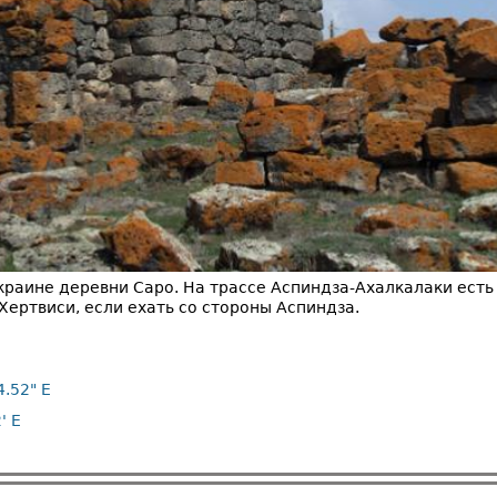
раине деревни Саро. На трассе Аспиндза-Ахалкалаки есть 
Хертвиси, если ехать со стороны Аспиндза.
4.52" E
' E