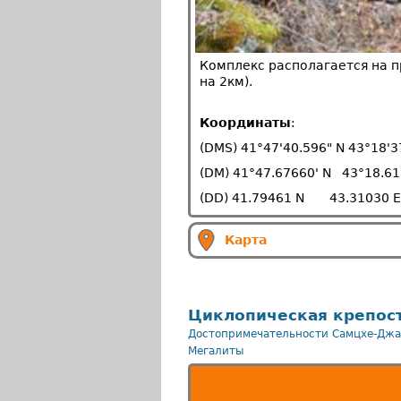
Комплекс располагается на п
на 2км).
Координаты
:
(DMS) 41°47'40.596" N 43°18'3
(DM) 41°47.67660' N 43°18.61
(DD) 41.79461 N 43.31030 E
Карта
Циклопическая крепос
Достопримечательности Самцхе-Джа
Мегалиты