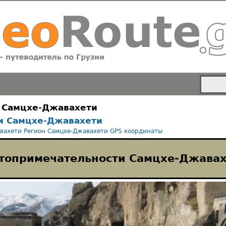
 Самцхе-Джавахети
и Самцхе-Джавахети
вахети
Регион Самцхе-Джавахети
GPS координаты
топримечательности Самцхе-Джава