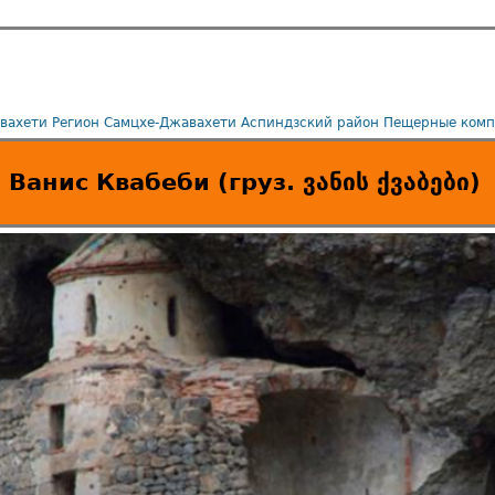
вахети
Регион Самцхе-Джавахети
Аспиндзский район
Пещерные комп
Ванис Квабеби (груз. ვანის ქვაბები)