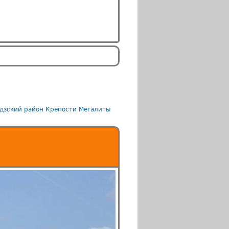
дзский район
Крепости
Мегалиты