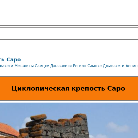
ь Саро
вахети
Мегалиты Самцхе-Джавахети
Регион Самцхе-Джавахети
Аспин
Циклопическая крепость Саро