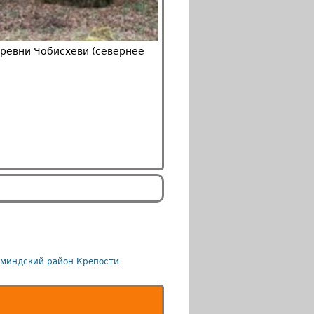
еревни Чобисхеви (севернее
миндский район
Крепости