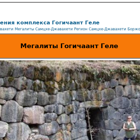
ения комплекса Гогичаант Геле
вахети
Мегалиты Самцхе-Джавахети
Регион Самцхе-Джавахети
Боржо
Мегалиты Гогичаант Геле