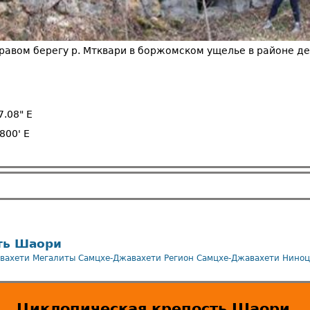
равом берегу р. Мтквари в боржомском ущелье в районе д
7.08" E
800' E
ть Шаори
вахети
Мегалиты Самцхе-Джавахети
Регион Самцхе-Джавахети
Ниноц
Циклопическая крепость Шаори