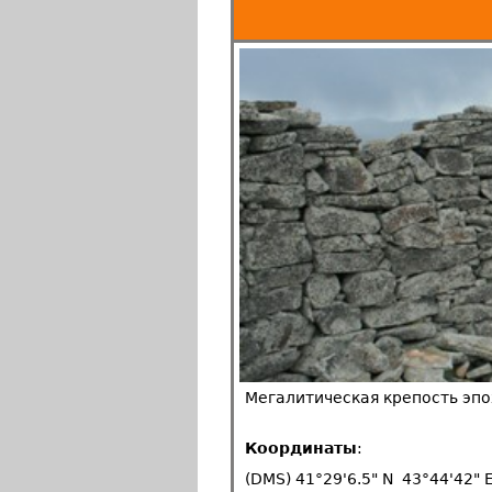
Мегалитическая крепость эпох
Координаты
:
(DMS) 41°29'6.5" N 43°44'42" 