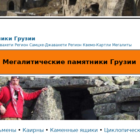
ики Грузии
вахети
Регион Самцхе-Джавахети
Регион Квемо-Картли
Мегалиты
Мегалитические памятники Грузии
ьмены
•
Каирны
•
Каменные ящики
•
Циклопическ