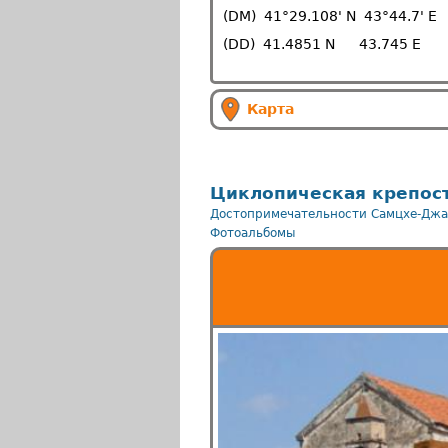
(DM) 41°29.108' N 43°44.7' E
(DD) 41.4851 N 43.745 E
Карта
Циклопическая крепост
Достопримечательности Самцхе-Джа
Фотоальбомы