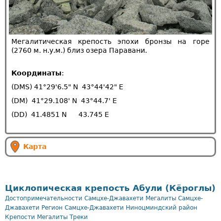
Мегалитическая крепость эпохи бронзы на горе
(2760 м. н.у.м.) близ озера Паравани.
Координаты
:
(DMS) 41°29'6.5" N 43°44'42" E
(DM) 41°29.108' N 43°44.7' E
(DD) 41.4851 N 43.745 E
Карта
Циклопическая крепость Абули (Кёроглы)
Достопримечательности Самцхе-Джавахети
Мегалиты Самцхе-
Джавахети
Регион Самцхе-Джавахети
Ниноцминдский район
Крепости
Мегалиты
Треки