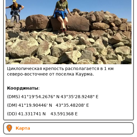
Циклопическая крепость располагается в 1 км
северо-восточнее от поселка Каурма.
Координаты
:
(DMS) 41°19'54.2676" N 43°35'28.9248" E
(DM) 41°19.90446' N 43°35.48208' E
(DD) 41.331741 N 43.591368 E
Карта