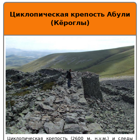
Циклопическая крепость Абули
(Кёроглы)
Циклопическая крепость (2600 м. н.у.м.) и следы