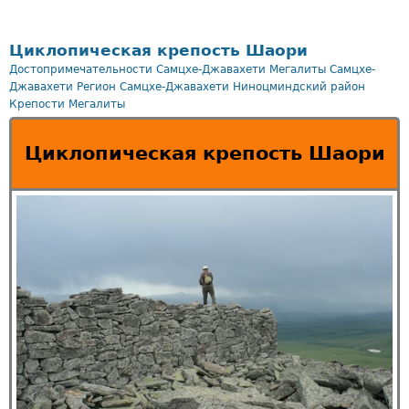
Циклопическая крепость Шаори
Достопримечательности Самцхе-Джавахети
Мегалиты Самцхе-
Джавахети
Регион Самцхе-Джавахети
Ниноцминдский район
Крепости
Мегалиты
Циклопическая крепость Шаори