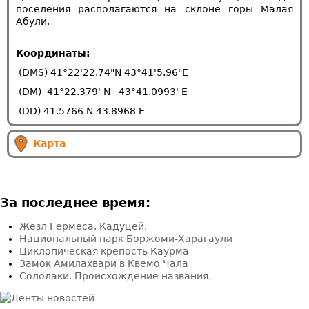
поселения располагаются на склоне горы Малая
Абули.
Координаты:
(DMS) 41°22'22.74"N 43°41'5.96"E
(DM) 41°22.379' N 43°41.0993' E
(DD) 41.5766 N 43.8968 E
Карта
За последнее время:
Жезл Гермеса. Кадуцей.
Национальный парк Боржоми-Харагаули
Циклопическая крепость Каурма
Замок Амилахвари в Квемо Чала
Сололаки. Происхождение названия.