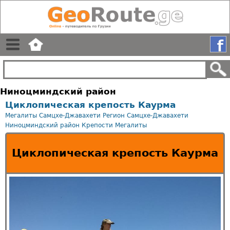
Ниноцминдский район
Циклопическая крепость Каурма
Мегалиты Самцхе-Джавахети
Регион Самцхе-Джавахети
Ниноцминдский район
Крепости
Мегалиты
Циклопическая крепость Каурма