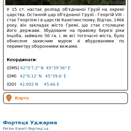
У 15 ст. настає розпад об'єднаної Грузії на окремі
царства. Останній цар об'єднаної Грузії - Георгій VIII -
стає Георгієм I в царстві Кахетинсткому. Відтак, 1466
року, він закладає місто Гремі, що стає столицею
його держави. Збудоване на правому березі ріки
Інцоба, займало 50 га. і, як всі тогочасні міста, було
обнесене захисним муром зі вбудованими по
периметру оборонними вежами.
Координати
:
(DMS)
42°0'7.2" N 45°39'36" E
(DM)
42°0.12' N 45°39.6' E
(DD)
42.002 N 45.66 E
Карта
Фортеця Уджарма
Регіон Кахеті
Фортецi
ua