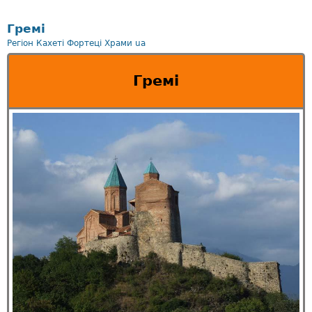
Гремi
Регіон Кахеті
Фортецi
Храми
ua
Гремi