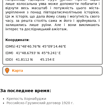
лише колосальна уява може допомогти побачити і
відчути весь масштаб і потужність цього міста-
укріплення з понад півторатисячолітньою історією.
Ця ж історія, що дала йому славу і могутність свого
часу, за решта століть сама ж його і зруйнувала. І
залишились лише руїни. Але і вони викликають
інтерес та дослідницький ажіотаж.
Координати
:
(DMS) 41°48'40.76"N 45°09'14.46"E
(DM) 41°48.6793' N 45°9.241' E
(DD) 41.8112 N 45.154 E
Карта
За последнее время:
Крепость Хорнабуджи
Российско-Грузинский договор 1920 г.