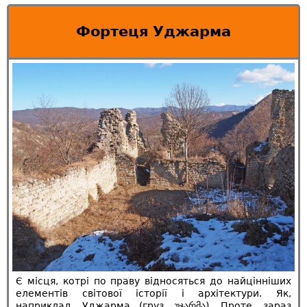
Фортеця Уджарма
Є місця, котрі по праву відносяться до найцінніших
елементів світової історії і архітектури. Як,
наприклад, Уджарма (груз. უჯარმა). Проте, зараз