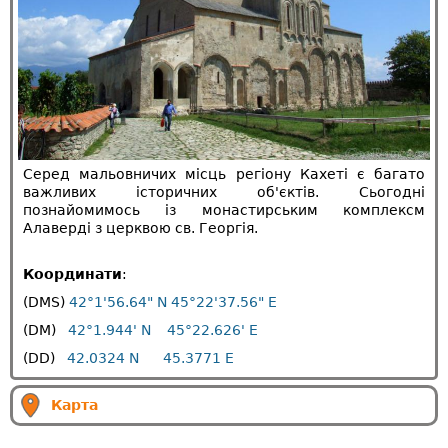
Серед мальовничих місць регіону Кахеті є багато
важливих історичних об'єктів. Сьогодні
познайомимось із монастирським комплексм
Алаверді з церквою св. Георгія.
Координати
:
(DMS)
42°1'56.64" N 45°22'37.56" E
(DM)
42°1.944' N 45°22.626' E
(DD)
42.0324 N 45.3771 E
Карта