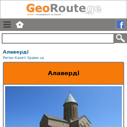
Алаверді
Регіон Кахеті
Храми
ua
Алаверді