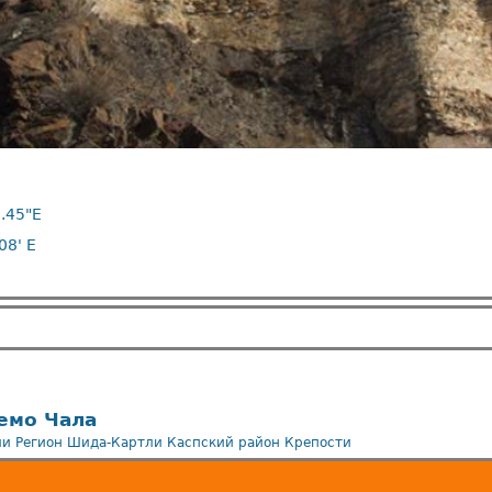
.45"E
08' E
емо Чала
ли
Регион Шида-Картли
Каспский район
Крепости