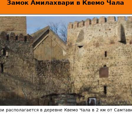
Замок Амилахвари в Квемо Чала
и располагается в деревне Квемо Чала в 2 км от Самтав