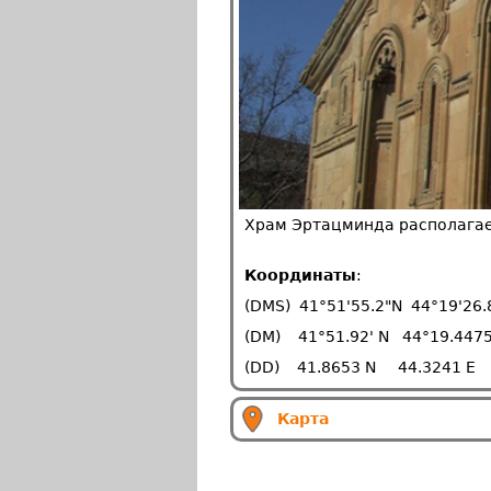
Храм Эртацминда располагает
Координаты
:
(DMS) 41°51'55.2"N 44°19'26.
(DM) 41°51.92' N 44°19.4475
(DD) 41.8653 N 44.3241 E
Карта