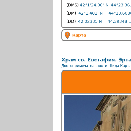
(DMS)
42°1'24.06" N
44°23'36.
(DM)
42°1.401' N
44°23.6088
(DD)
42.02335 N
44.39348 E
Карта
Храм св. Евстафия. Эр
Достопримечательности Шида-Карт