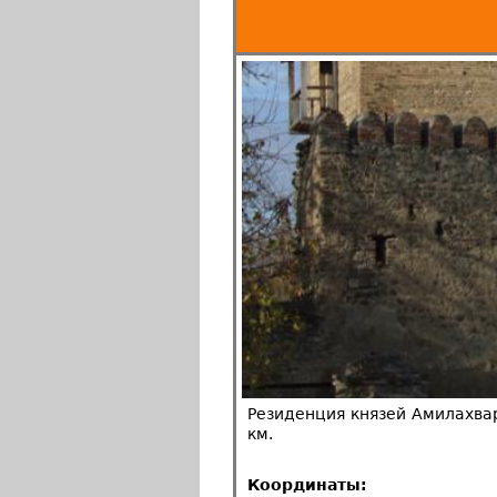
Резиденция князей Амилахвар
км.
Координаты: