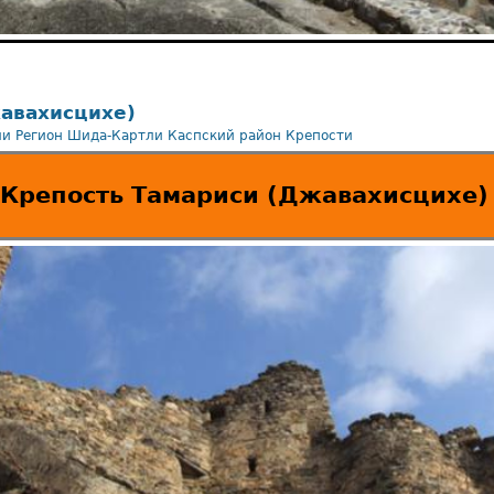
авахисцихе)
ли
Регион Шида-Картли
Каспский район
Крепости
Крепость Тамариси (Джавахисцихе)