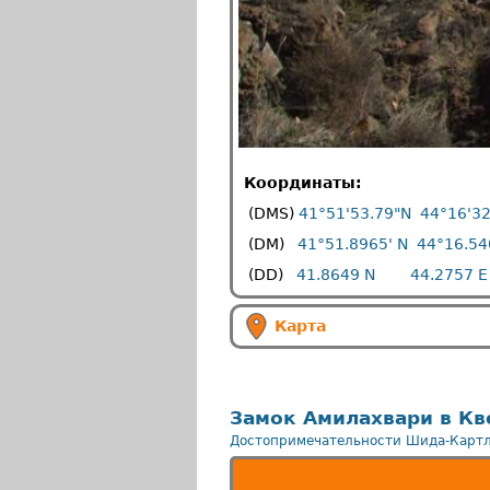
Координаты:
(DMS)
41°51'53.79"N 44°16'32
(DM)
41°51.8965' N 44°16.54
(DD)
41.8649 N 44.2757 E
Карта
Замок Амилахвари в Кв
Достопримечательности Шида-Карт