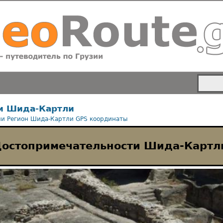
и Шида-Картли
ли
Регион Шида-Картли
GPS координаты
остопримечательности Шида-Картл