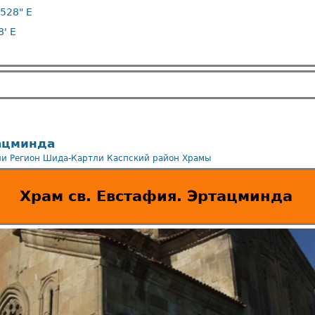
528" E
' E
тацминда
ли
Регион Шида-Картли
Каспский район
Храмы
Храм св. Евстафия. Эртацминда