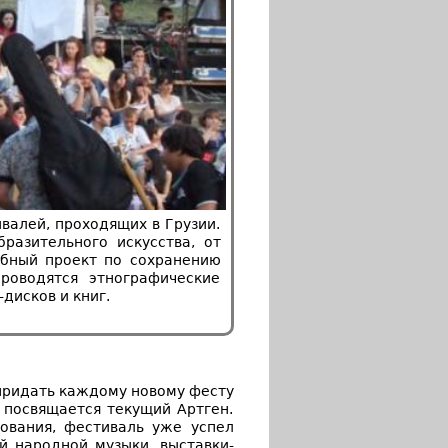
валей, проходящих в Грузии.
разительного искусства, от
абный проект по сохранению
роводятся этнографические
дисков и книг.
придать каждому новому фесту
 посвящается текущий Артген.
ования, фестиваль уже успел
й народной музыки, выставки-