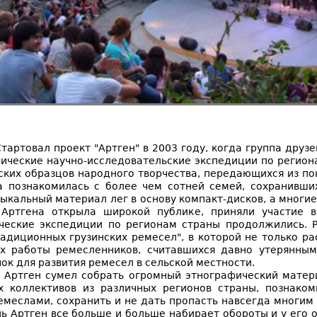
Стартовал проект "Артген" в 2003 году, когда группа друз
ические научно-исследовательские экспедиции по региона
ских образцов народного творчества, передающихся из по
а познакомилась с более чем сотней семей, сохранивши
ыкальный материал лег в основу компакт-дисков, а многие
Артгена открыла широкой публике, приняли участие в
еские экспедиции по регионам страны продолжились. Р
радиционных грузинских ремесел", в которой не только р
х работы ремесленников, считавшихся давно утерянным
чок для развития ремесел в сельской местности.
я Артген сумел собрать огромный этнографический матер
 коллективов из различных регионов страны, познаком
меслами, сохранить и не дать пропасть навсегда многим
нь Артген все больше и больше набирает обороты и у его