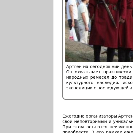
Артген на сегодняшний день
Он охватывает практически 
народных ремесел до тради
культурного наследия, иск
экспедиции с последующей ар
Ежегодно организаторы Артген
свой неповторимый и уникаль
При этом остаются неизменны
приобрести. В его рамках еж