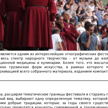
 является одним из интереснейших этнографических фести
весь спектр народного творчества – от музыки до изоб
ционной медицины и кулинарии. Более того, это масшт
онно грузинских форм искусства, в рамках которого п
хивацией всего собранного материала, изданием компакт-
а, расширяя тематические границы фестиваля и стараясь 
ный вид, выбирают одну определенную тематику, которой
ми добрые традиции, которые, за годы своего существ
егодно проводятся концерты современной и традиционно