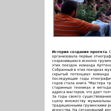
История создания проекта
. 
организовала первые этнограф
сохранившихся исконно грузин
этих поездок команда Артген
Собранный в этих поездках муз
скрытый потенциал команда 
последующие годы этнографич
годов стала книга "Мастера т
старинных техниках и метода
адреса мастеров, что дает тол
За годы своего существовани
сцену множеству музыкальных
традиционными грузинскими ре
искусства. На сегодняшний де